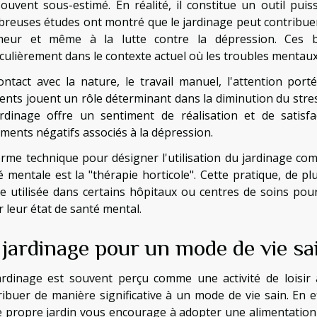
souvent sous-estimé. En réalité, il constitue un outil pui
reuses études ont montré que le jardinage peut contribuer à
meur et même à la lutte contre la dépression. Ces bé
iculièrement dans le contexte actuel où les troubles mentau
ontact avec la nature, le travail manuel, l'attention port
ents jouent un rôle déterminant dans la diminution du stres
ardinage offre un sentiment de réalisation et de satisf
iments négatifs associés à la dépression.
erme technique pour désigner l'utilisation du jardinage com
é mentale est la "thérapie horticole". Cette pratique, de p
 utilisée dans certains hôpitaux ou centres de soins pour 
r leur état de santé mental.
 jardinage pour un mode de vie sa
ardinage est souvent perçu comme une activité de loisir 
ribuer de manière significative à un mode de vie sain. En e
e propre jardin vous encourage à adopter une alimentation 