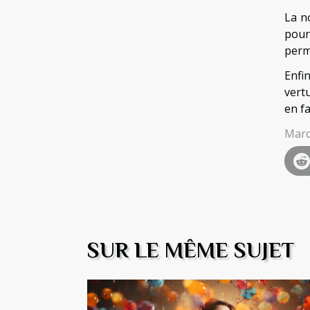
La n
pour
perme
Enfi
vert
en fa
Mard
SUR LE MÊME SUJET