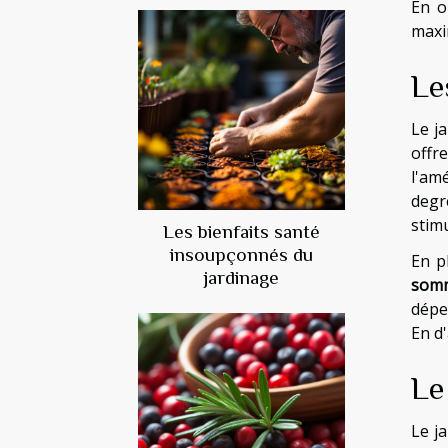
En o
maxi
Le
Le ja
off
l'amé
degr
stim
Les bienfaits santé
insoupçonnés du
En p
jardinage
somm
dépen
En d
Le
Le j