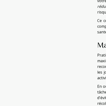
votr
rédu
risq
Ce c
comp
santé
Ma
Prat
maxi
reco
les 
activ
En ou
tâch
d'évi
récol