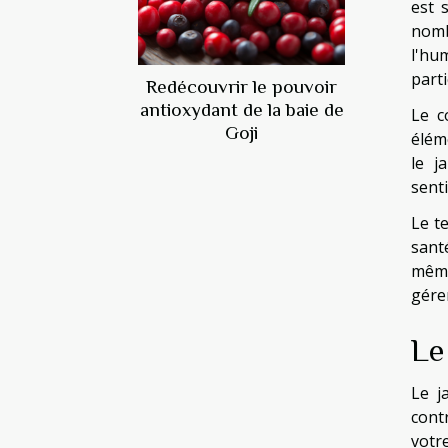
est 
nomb
l'hu
part
Redécouvrir le pouvoir
antioxydant de la baie de
Le c
Goji
élém
le j
sent
Le t
sant
même
gére
Le
Le j
cont
votr