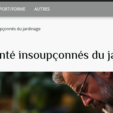
PORT/FORME
AUTRES
upçonnés du jardinage
anté insoupçonnés du j