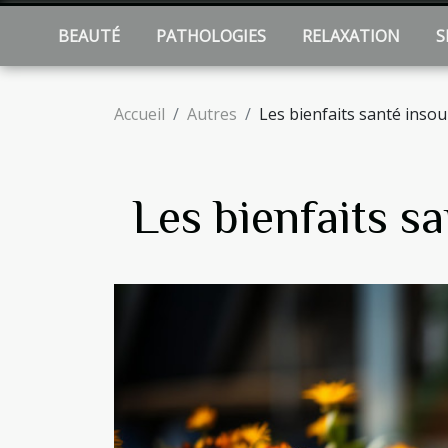
BEAUTÉ
PATHOLOGIES
RELAXATION
S
Accueil
Autres
Les bienfaits santé inso
Les bienfaits s