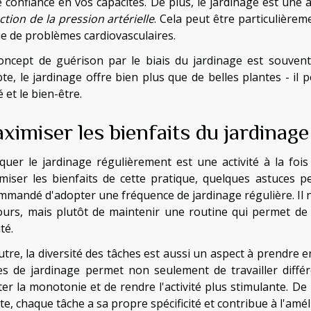
e confiance en vos capacités. De plus, le jardinage est une 
ction de la pression artérielle
. Cela peut être particulière
ue de problèmes cardiovasculaires.
oncept de guérison par le biais du jardinage est souvent
te, le jardinage offre bien plus que de belles plantes - il 
 et le bien-être.
ximiser les bienfaits du jardinage
iquer le jardinage régulièrement est une activité à la foi
miser les bienfaits de cette pratique, quelques astuces pe
mmandé d'adopter une fréquence de jardinage régulière. Il n
jours, mais plutôt de maintenir une routine qui permet de
ité.
tre, la diversité des tâches est aussi un aspect à prendre e
es de jardinage permet non seulement de travailler diff
ter la monotonie et de rendre l'activité plus stimulante. De 
te, chaque tâche a sa propre spécificité et contribue à l'amé