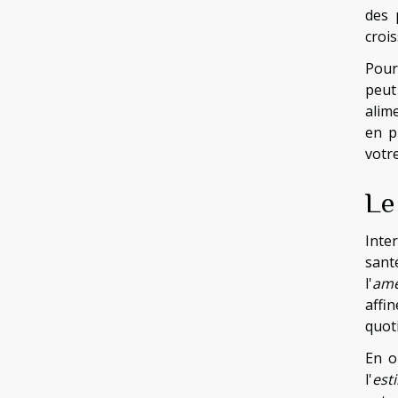
des 
crois
Pour
peut 
alim
en p
votr
Le
Inte
san
l'
amé
affi
quot
En o
l'
est